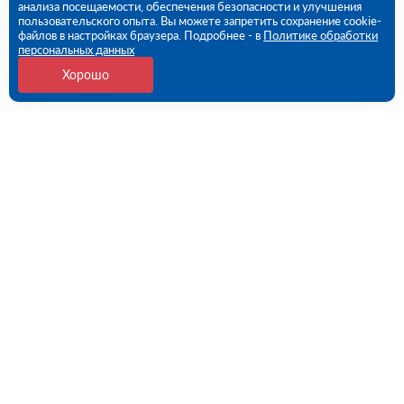
анализа посещаемости, обеспечения безопасности и улучшения
пользовательского опыта. Вы можете запретить сохранение cookie-
файлов в настройках браузера. Подробнее - в
Политике обработки
персональных данных
Хорошо
Контакты
Пермь, Промышленная ул., 149 (ПВЗ)
09:00 - 18:00 пн-пт
8 (342) 273-81-74
perm@rutector.ru
Напишите нам