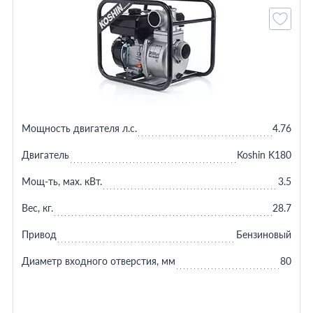
Мощность двигателя л.с.
4.76
Двигатель
Koshin K180
Мощ-ть, мax. кВт.
3.5
Вес, кг.
28.7
Привод
Бензиновый
Диаметр входного отверстия, мм
80