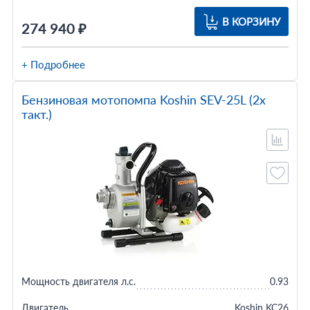
В КОРЗИНУ
274 940 ₽
+ Подробнее
Бензиновая мотопомпа Koshin SEV-25L (2х
такт.)
Мощность двигателя л.с.
0.93
Двигатель
Koshin KC26