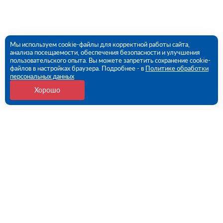
Мы используем cookie-файлы для корректной работы сайта,
анализа посещаемости, обеспечения безопасности и улучшения
пользовательского опыта. Вы можете запретить сохранение cookie-
файлов в настройках браузера. Подробнее - в
Политике обработки
персональных данных
Хорошо
Контакты
Пермь, Промышленная ул., 149 (ПВЗ)
09:00 - 18:00 пн-пт
8 (342) 273-81-74
perm@rutector.ru
Напишите нам