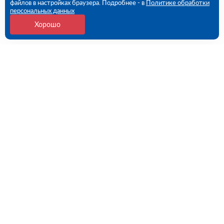
файлов в настройках браузера. Подробнее - в
Политике обработки
персональных данных
Хорошо
Контакты
Пермь, Промышленная ул., 149 (ПВЗ)
09:00 - 18:00 пн-пт
8 (342) 273-81-74
perm@rutector.ru
Напишите нам
Полезные ссылки