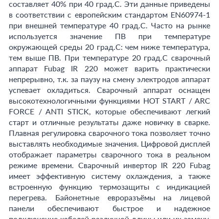
составляет 40% при 40 град.С. Эти данные приведены
в соответствии с европейским стандартом EN60974-1
при внешней температуре 40 град.С. Часто на рынке
используется значение ПВ при температуре
окружающей среды 20 град.С: чем ниже температура,
тем выше ПВ. При температуре 20 град.С сварочный
аппарат Fubag IR 220 может варить практически
непрерывно, т.к. за паузу на смену электродов аппарат
успевает охладиться. Сварочный аппарат оснащен
высокотехнологичными функциями HOT START / ARC
FORCE / ANTI STICK, которые обеспечивают легкий
старт и отличные результаты даже новичку в сварке.
Плавная регулировка сварочного тока позволяет точно
выставлять необходимые значения. Цифровой дисплей
отображает параметры сварочного тока в реальном
режиме времени. Сварочный инвертор IR 220 Fubag
имеет эффективную систему охлаждения, а также
встроенную функцию термозащиты с индикацией
перегрева. Байонетные евроразъёмы на лицевой
панели обеспечивают быстрое и надежное
подключение кабелей различной длины или их замену.