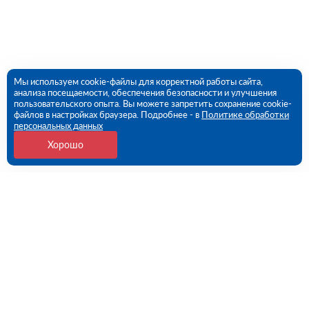
Мы используем cookie-файлы для корректной работы сайта,
анализа посещаемости, обеспечения безопасности и улучшения
пользовательского опыта. Вы можете запретить сохранение cookie-
файлов в настройках браузера. Подробнее - в
Политике обработки
персональных данных
Хорошо
Контакты
Пермь, Промышленная ул., 149 (ПВЗ)
09:00 - 18:00 пн-пт
8 (342) 273-81-74
perm@rutector.ru