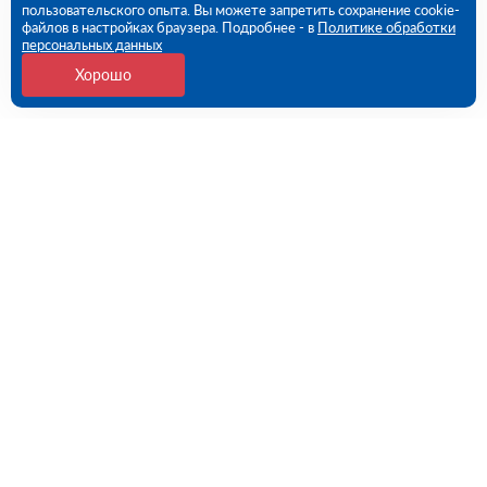
пользовательского опыта. Вы можете запретить сохранение cookie-
файлов в настройках браузера. Подробнее - в
Политике обработки
персональных данных
Хорошо
Контакты
Пермь, Промышленная ул., 149 (ПВЗ)
09:00 - 18:00 пн-пт
8 (342) 273-81-74
perm@rutector.ru
Напишите нам